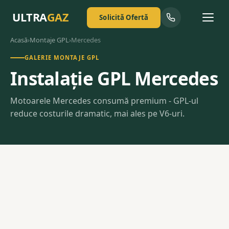
ULTRA
GAZ
Solicită Ofertă
Acasă
›
Montaje GPL
›
Mercedes
GALERIE MONTAJE GPL
Instalație GPL Mercedes
Motoarele Mercedes consumă premium - GPL-ul
reduce costurile dramatic, mai ales pe V6-uri.