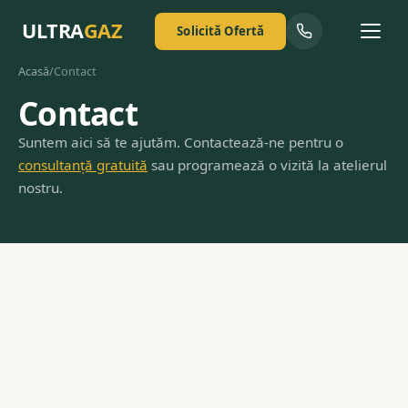
ULTRA
GAZ
Solicită Ofertă
Acasă
/
Contact
Contact
Suntem aici să te ajutăm. Contactează-ne pentru o
consultanță gratuită
sau programează o vizită la atelierul
nostru.
Telefon
+40 723 267 715