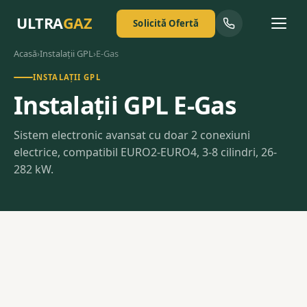
ULTRA
GAZ
Solicită Ofertă
Acasă
›
Instalații GPL
›
E-Gas
INSTALAȚII GPL
Instalații GPL E-Gas
Sistem electronic avansat cu doar 2 conexiuni
electrice, compatibil EURO2-EURO4, 3-8 cilindri, 26-
282 kW.